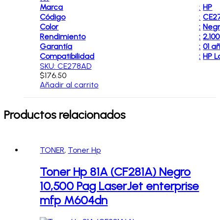
Marca
:
HP
Código
:
CE27
Color
:
Neg
Rendimiento
:
2,100
Garantía
:
01 a
Compatibilidad
:
HP L
SKU: CE278AD
$
176.50
Añadir al carrito
Productos relacionados
TONER
,
Toner Hp
Toner Hp 81A (CF281A) Negro
10,500 Pag LaserJet enterprise
mfp M604dn