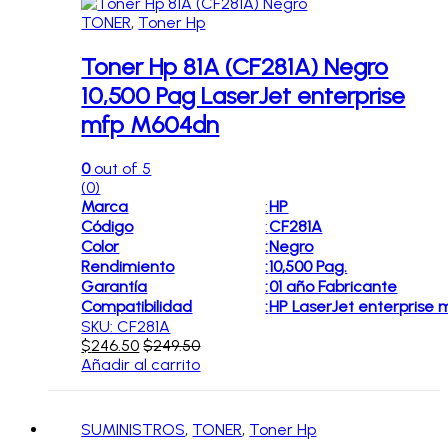
TONER
,
Toner Hp
Toner Hp 81A (CF281A) Negro
10,500 Pag LaserJet enterprise
mfp M604dn
0
out of 5
(0)
Marca
:
HP
Código
:
CF281A
Color
:
Negro
Rendimiento
:
10,500 Pag.
Garantía
:
01 año Fabricante
Compatibilidad
:
HP LaserJet enterprise
SKU: CF281A
$
246.50
$
249.50
Añadir al carrito
SUMINISTROS
,
TONER
,
Toner Hp