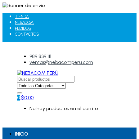
TIENDA
NEBACOM
PEDIDOS
CONTACTOS
989 839 111
ventas@nebacomperu.com
Search
for:
0
$
0.00
No hay productos en el carrito.
INICIO