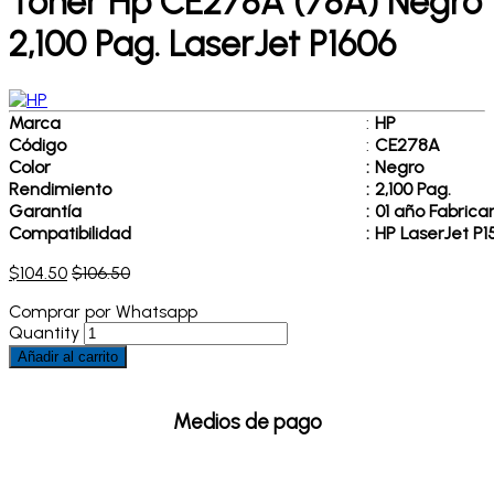
Toner Hp CE278A (78A) Negro
2,100 Pag. LaserJet P1606
Marca
:
HP
Código
:
CE278A
Color
:
Negro
Rendimiento
:
2,100 Pag.
Garantía
:
01 año Fabrica
Compatibilidad
:
HP LaserJet P1
$
104.50
$
106.50
Comprar por Whatsapp
Quantity
Añadir al carrito
Medios de pago