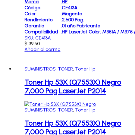
Marca
:
HP
Código
:
CE413A
Color
:
Magenta
Rendimiento
:
2,600 Pag.
Garantía
:
01 año Fabricante
Compatibilidad
:
HP LaserJet Color: M351A / M37
SKU: CE413A
$
139.50
Añadir al carrito
SUMINISTROS
,
TONER
,
Toner Hp
Toner Hp 53X (Q7553X) Negro
7,000 Pag LaserJet P2014
SUMINISTROS
,
TONER
,
Toner Hp
Toner Hp 53X (Q7553X) Negro
7,000 Pag LaserJet P2014