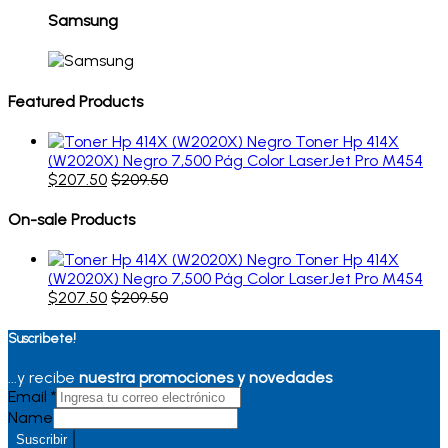
Samsung
Featured Products
Toner Hp 414X
(W2020X) Negro 7,500 Pág Color LaserJet Pro M454
$
207.50
$
209.50
On-sale Products
Toner Hp 414X
(W2020X) Negro 7,500 Pág Color LaserJet Pro M454
$
207.50
$
209.50
Suscribete!
...y recibe
nuestra promociones y novedades
Email
*
Name
Suscribir