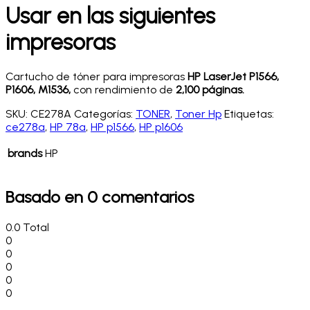
Usar en las siguientes
impresoras
Cartucho de tóner para impresoras
HP LaserJet P1566,
P1606, M1536
,
con rendimiento de
2,100 páginas.
SKU:
CE278A
Categorías:
TONER
,
Toner Hp
Etiquetas:
ce278a
,
HP 78a
,
HP p1566
,
HP p1606
brands
HP
Basado en 0 comentarios
0.0
Total
0
0
0
0
0