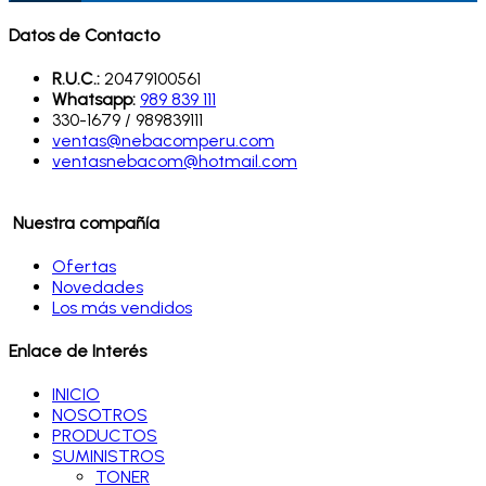
Datos de Contacto
R.U.C.:
20479100561
Whatsapp:
989 839 111
330-1679 / 989839111
ventas@nebacomperu.com
ventasnebacom@hotmail.com
Nuestra compañía
Ofertas
Novedades
Los más vendidos
Enlace de Interés
INICIO
NOSOTROS
PRODUCTOS
SUMINISTROS
TONER