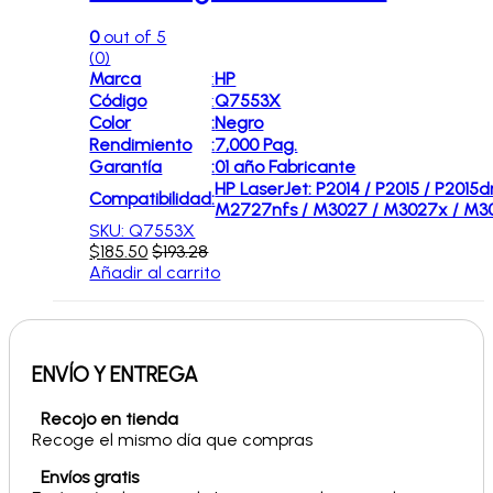
0
out of 5
(0)
Marca
:
HP
Código
:
Q7553X
Color
:
Negro
Rendimiento
:
7,000 Pag.
Garantía
:
01 año Fabricante
HP LaserJet: P2014 / P2015 / P2015
Compatibilidad
:
M2727nfs / M3027 / M3027x / M3
SKU: Q7553X
$
185.50
$
193.28
Añadir al carrito
ENVÍO Y ENTREGA
Recojo en tienda
Recoge el mismo día que compras
Envíos gratis