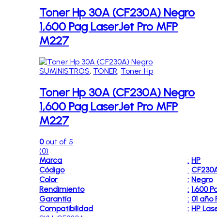
Toner Hp 30A (CF230A) Negro
1,600 Pag LaserJet Pro MFP
M227
SUMINISTROS
,
TONER
,
Toner Hp
Toner Hp 30A (CF230A) Negro
1,600 Pag LaserJet Pro MFP
M227
0
out of 5
(0)
Marca
:
HP
Código
:
CF230
Color
:
Negro
Rendimiento
:
1,600 P
Garantía
:
01 año
Compatibilidad
:
HP Las