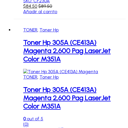
SKU: CF230A
$
84.50
$
89.50
Añadir al carrito
TONER
,
Toner Hp
Toner Hp 305A (CE413A)
Magenta 2,600 Pag LaserJet
Color M351A
TONER
,
Toner Hp
Toner Hp 305A (CE413A)
Magenta 2,600 Pag LaserJet
Color M351A
0
out of 5
(0)