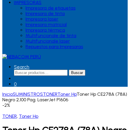
IMPRESORAS
Impresora de etiquetas
Impresora de tinta
Impresora laser
Impresora matricial
Impresora térmica
Multifuncionale de tinta
Multifuncionale laser
Repuestos para Impresoras
Search
Buscar
Buscar
por:
0
Inicio
SUMINISTROS
TONER
Toner Hp
Toner Hp CE278A (78A)
Negro 2,100 Pag. LaserJet P1606
-
2%
TONER
,
Toner Hp