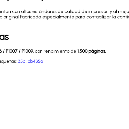
ntan con altos estándares de calidad de impresión y al mej
 original fabricada especialmente para contabilizar la canti
ras
6 / P1007 / P1009
,
con rendimiento de
1,500 páginas.
tiquetas:
35a
,
cb435a