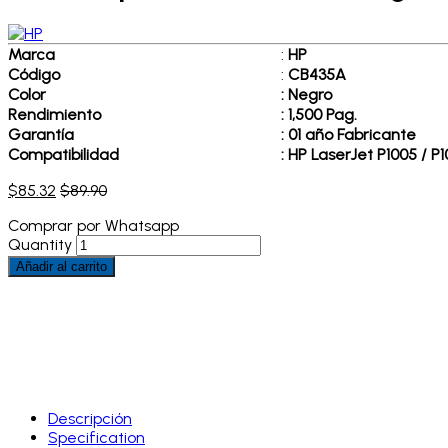
Marca
:
HP
Código
:
CB435A
Color
:
Negro
Rendimiento
:
1,500 Pag.
Garantía
:
01 año Fabricante
Compatibilidad
:
HP LaserJet P1005 / P1
$
85.32
$
89.90
Comprar por Whatsapp
Quantity
Añadir al carrito
Descripción
Specification