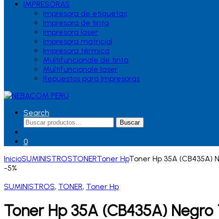
IMPRESORAS
Impresora de etiquetas
Impresora de tinta
Impresora laser
Impresora matricial
Impresora térmica
Multifuncionale de tinta
Multifuncionale laser
Repuestos para Impresoras
Search
Buscar
Buscar
por:
0
Inicio
SUMINISTROS
TONER
Toner Hp
Toner Hp 35A (CB435A) N
-
5%
SUMINISTROS
,
TONER
,
Toner Hp
Toner Hp 35A (CB435A) Negro 1