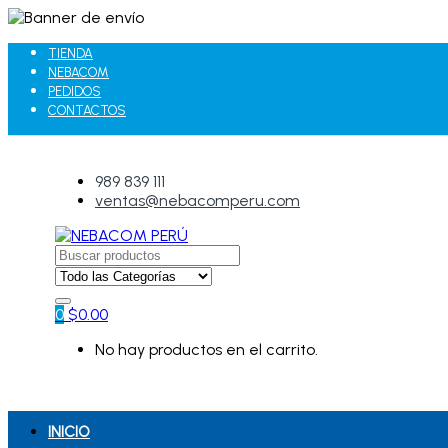
TIENDA
NEBACOM
PEDIDOS
CONTACTOS
989 839 111
ventas@nebacomperu.com
Search
for:
0
$
0.00
No hay productos en el carrito.
INICIO