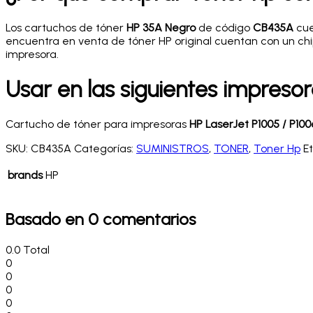
Los cartuchos de tóner
HP 35A Negro
de código
CB435A
cue
encuentra en venta de tóner HP original cuentan con un chip
impresora.
Usar en las siguientes impreso
Cartucho de tóner para impresoras
HP LaserJet P1005 / P100
SKU:
CB435A
Categorías:
SUMINISTROS
,
TONER
,
Toner Hp
E
brands
HP
Basado en 0 comentarios
0.0
Total
0
0
0
0