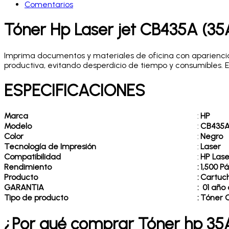
Comentarios
Tóner Hp Laser jet CB435A (35
Imprima documentos y materiales de oficina con apariencia
productiva, evitando desperdicio de tiempo y consumibles. 
ESPECIFICACIONES
Marca
:
HP
Modelo
:
CB435
Color
:
Negro
Tecnología de Impresión
:
Laser
Compatibilidad
:
HP Lase
Rendimiento
:
1,500 P
Producto
:
Cartuc
GARANTIA
:
01 año 
Tipo de producto
:
Tóner O
¿Por qué comprar Tóner hp 35