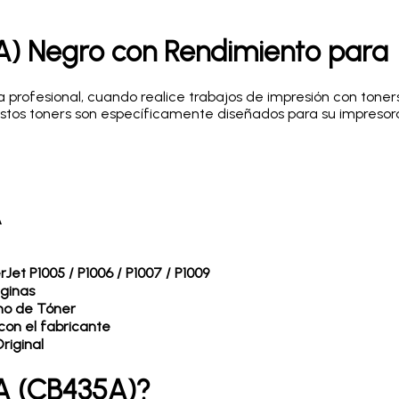
A) Negro con Rendimiento para 
 profesional, cuando realice trabajos de impresión con tone
Estos toners son específicamente diseñados para su impresor
A
rJet P1005 / P1006 / P1007 / P1009
áginas
ho de Tóner
con el fabricante
riginal
A (CB435A)?