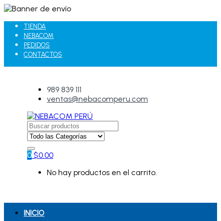
TIENDA
NEBACOM
PEDIDOS
CONTACTOS
989 839 111
ventas@nebacomperu.com
Search
for:
0
$
0.00
No hay productos en el carrito.
INICIO