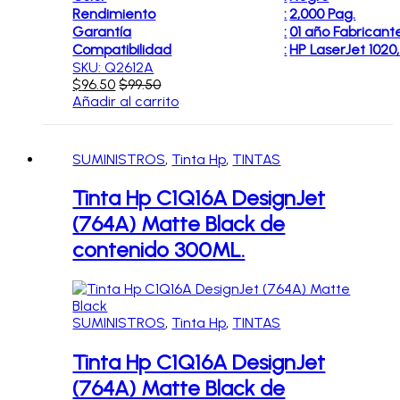
Rendimiento
:
2,000 Pag.
Garantía
:
01 año Fabricant
Compatibilidad
:
HP LaserJet 1020,
SKU: Q2612A
$
96.50
$
99.50
Añadir al carrito
SUMINISTROS
,
Tinta Hp
,
TINTAS
Tinta Hp C1Q16A DesignJet
(764A) Matte Black de
contenido 300ML.
SUMINISTROS
,
Tinta Hp
,
TINTAS
Tinta Hp C1Q16A DesignJet
(764A) Matte Black de