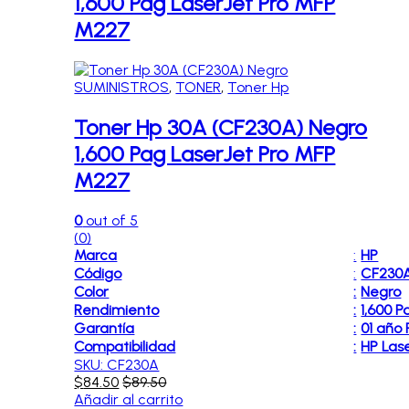
1,600 Pag LaserJet Pro MFP
M227
SUMINISTROS
,
TONER
,
Toner Hp
Toner Hp 30A (CF230A) Negro
1,600 Pag LaserJet Pro MFP
M227
0
out of 5
(0)
Marca
:
HP
Código
:
CF230
Color
:
Negro
Rendimiento
:
1,600 P
Garantía
:
01 año
Compatibilidad
:
HP Las
SKU: CF230A
$
84.50
$
89.50
Añadir al carrito