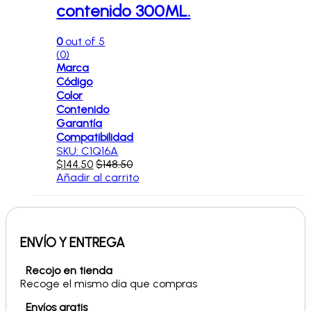
contenido 300ML.
0
out of 5
(0)
Marca
Código
Color
Contenido
Garantía
Compatibilidad
SKU: C1Q16A
$
144.50
$
148.50
Añadir al carrito
ENVÍO Y ENTREGA
Recojo en tienda
Recoge el mismo día que compras
Envíos gratis