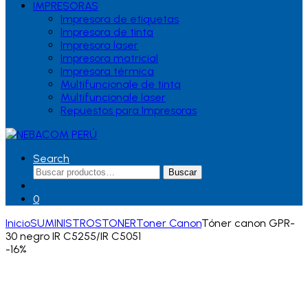
IMPRESORAS
Impresora de etiquetas
Impresora de tinta
Impresora laser
Impresora matricial
Impresora térmica
Multifuncionale de tinta
Multifuncionale laser
Repuestos para Impresoras
Search
Buscar
Buscar
por:
0
Inicio
SUMINISTROS
TONER
Toner Canon
Tóner canon GPR-
30 negro IR C5255/IR C5051
-
16%