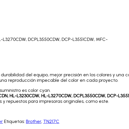
HL-L3270CDW, DCPL3550CDW, DCP-L3551CDW, MFC-
durabilidad del equipo, mejor precisión en los colores y una c
y una reproducción impecable del color en cada proyecto.
suministro es color cyan.
30CDN, HL-L3230CDW, HL-L3270CDW, DCPL3550CDW, DCP-L35
s y repuestos para impresoras originales, como este.
er
Etiquetas:
Brother
,
TN217C