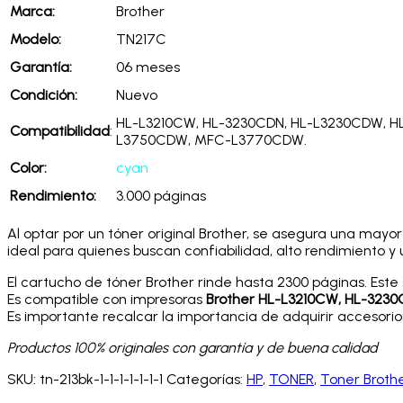
Marca:
Brother
Modelo:
TN217C
Garantía:
06 meses
Condición:
Nuevo
HL-L3210CW, HL-3230CDN, HL-L3230CDW, 
Compatibilidad
:
L3750CDW, MFC-L3770CDW.
Color:
cyan
Rendimiento:
3.000 páginas
Al optar por un tóner original Brother, se asegura una mayor 
ideal para quienes buscan confiabilidad, alto rendimiento 
El cartucho de tóner Brother rinde hasta 2300 páginas. Este 
Es compatible con impresoras
Brother HL-L3210CW, HL-32
Es importante recalcar la importancia de adquirir accesorio
Productos 100% originales con garantía y de buena calidad
SKU:
tn-213bk-1-1-1-1-1-1-1
Categorías:
HP
,
TONER
,
Toner Broth