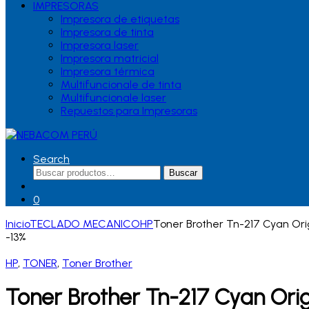
IMPRESORAS
Impresora de etiquetas
Impresora de tinta
Impresora laser
Impresora matricial
Impresora térmica
Multifuncionale de tinta
Multifuncionale laser
Repuestos para Impresoras
Search
Buscar
Buscar
por:
0
Inicio
TECLADO MECANICO
HP
Toner Brother Tn-217 Cyan Ori
-
13%
HP
,
TONER
,
Toner Brother
Toner Brother Tn-217 Cyan Ori