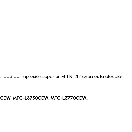
alidad de impresión superior. El TN-217 cyan es la elección
51CDW, MFC-L3750CDW, MFC-L3770CDW..