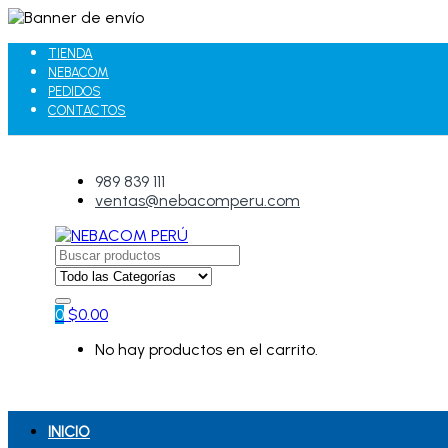
TIENDA
NEBACOM
PEDIDOS
CONTACTOS
989 839 111
ventas@nebacomperu.com
Search
for:
0
$
0.00
No hay productos en el carrito.
INICIO