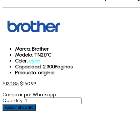
Marca: Brother
Modelo: TN217C
Color:
cyan
Capacidad: 2.300Paginas
Producto: original
$
130.85
$
150.99
Comprar por Whatsapp
Quantity
Añadir al carrito