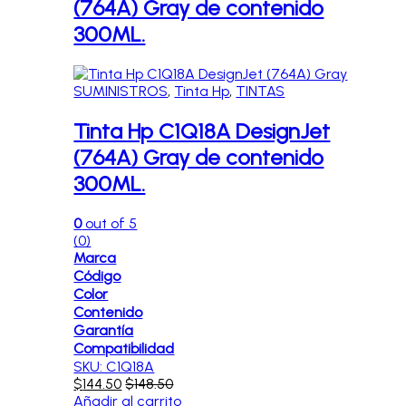
(764A) Gray de contenido
300ML.
SUMINISTROS
,
Tinta Hp
,
TINTAS
Tinta Hp C1Q18A DesignJet
(764A) Gray de contenido
300ML.
0
out of 5
(0)
Marca
Código
Color
Contenido
Garantía
Compatibilidad
SKU: C1Q18A
$
144.50
$
148.50
Añadir al carrito