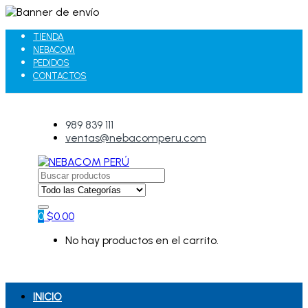
TIENDA
NEBACOM
PEDIDOS
CONTACTOS
989 839 111
ventas@nebacomperu.com
Search
for:
0
$
0.00
No hay productos en el carrito.
INICIO