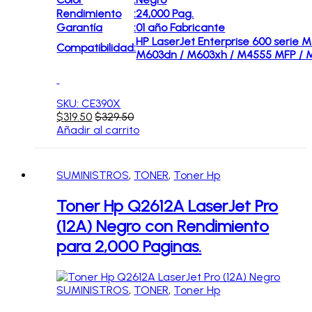
Rendimiento
:
24,000 Pag.
Garantía
:
01 año Fabricante
HP LaserJet Enterprise 600 serie 
Compatibilidad
:
M603dn / M603xh / M4555 MFP / 
SKU: CE390X
$
319.50
$
329.50
Añadir al carrito
SUMINISTROS
,
TONER
,
Toner Hp
Toner Hp Q2612A LaserJet Pro
(12A) Negro con Rendimiento
para 2,000 Paginas.
SUMINISTROS
,
TONER
,
Toner Hp