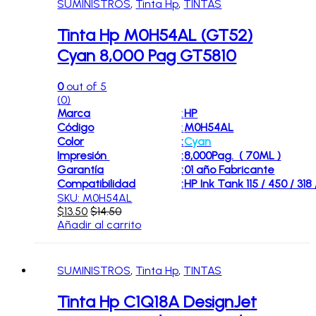
SUMINISTROS
,
Tinta Hp
,
TINTAS
Tinta Hp M0H54AL (GT52)
Cyan 8,000 Pag GT5810
0
out of 5
(0)
Marca
:
HP
Código
:
M0H54AL
Color
:
Cyan
Impresión
:
8,000Pag. ( 70ML )
Garantía
:
01 año Fabricante
Compatibilidad
:
HP Ink Tank 115 / 450 / 318 
SKU: M0H54AL
$
13.50
$
14.50
Añadir al carrito
SUMINISTROS
,
Tinta Hp
,
TINTAS
Tinta Hp C1Q18A DesignJet