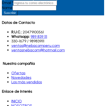
Email
*
Name
Suscribir
Datos de Contacto
R.U.C.:
20479100561
Whatsapp:
989 839 111
330-1679 / 989839111
ventas@nebacomperu.com
ventasnebacom@hotmail.com
Nuestra compañía
Ofertas
Novedades
Los más vendidos
Enlace de Interés
INICIO
NOSOTROS