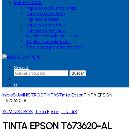
IMPRESORAS
Impresora de etiquetas
Impresora de tinta
Impresora laser
Impresora matricial
Impresora térmica
Multifuncionale de tinta
Multifuncionale laser
Repuestos para Impresoras
Search
Buscar
Buscar
por:
0
Inicio
SUMINISTROS
TINTAS
Tinta Epson
TINTA EPSON
T673620-AL
SUMINISTROS
,
Tinta Epson
,
TINTAS
TINTA EPSON T673620-AL