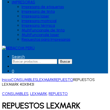
IMPRESORAS
Impresora de etiquetas
Impresora de tinta
Impresora laser
Impresora matricial
Impresora térmica
Multifuncionale de tinta
Multifuncionale laser
Repuestos para Impresoras
Search
Buscar
Buscar
por:
0
Inicio
CONSUMIBLES
LEXMARK
REPUESTO
REPUESTOS
LEXMARK 40X8431
CONSUMIBLES
,
LEXMARK
,
REPUESTO
REPUESTOS LEXMARK