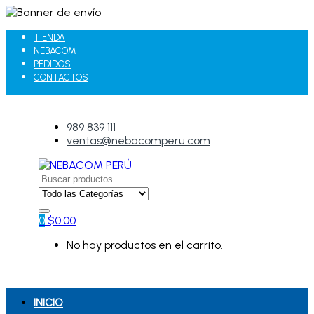
TIENDA
NEBACOM
PEDIDOS
CONTACTOS
989 839 111
ventas@nebacomperu.com
Search
for:
0
$
0.00
No hay productos en el carrito.
INICIO