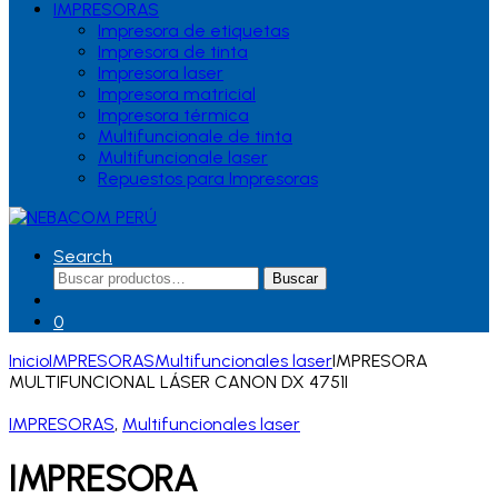
IMPRESORAS
Impresora de etiquetas
Impresora de tinta
Impresora laser
Impresora matricial
Impresora térmica
Multifuncionale de tinta
Multifuncionale laser
Repuestos para Impresoras
Search
Buscar
Buscar
por:
0
Inicio
IMPRESORAS
Multifuncionales laser
IMPRESORA
MULTIFUNCIONAL LÁSER CANON DX 4751I
IMPRESORAS
,
Multifuncionales laser
IMPRESORA