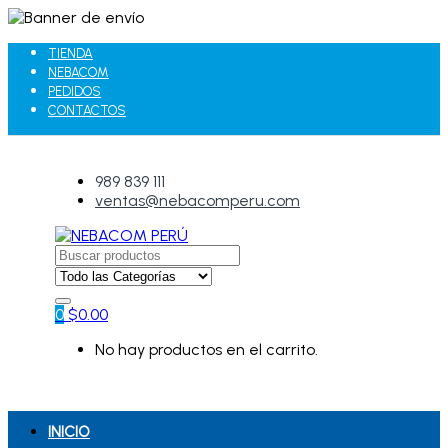
TIENDA
NEBACOM
PEDIDOS
CONTACTOS
989 839 111
ventas@nebacomperu.com
Search
for:
0
$
0.00
No hay productos en el carrito.
INICIO