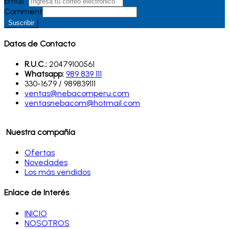
Email
*
Comment
Suscribir
Datos de Contacto
R.U.C.:
20479100561
Whatsapp:
989 839 111
330-1679 / 989839111
ventas@nebacomperu.com
ventasnebacom@hotmail.com
Nuestra compañía
Ofertas
Novedades
Los más vendidos
Enlace de Interés
INICIO
NOSOTROS