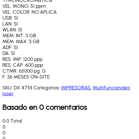
T/MONOCROMATICA
VEL. MONO: 51 ppm
VEL. COLOR: NO APLICA
USB: SI
LAN: SI
WLAN: SI
MEM. INT: 3 GB
MEM. MAX: 3 GB
ADF: SI
DA: SI
RES. IMP: 1200 ppp
RES. CAP: 600 ppp
CTMR: 65000 pg. G.
F: 36 MESES ON-SITE
SKU:
DX 4751I
Categorías:
IMPRESORAS
,
Multifuncionales
laser
Basado en 0 comentarios
0.0
Total
0
0
0