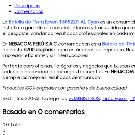
Descripción
Comentarios
La
Botella de Tinta Epson T555220-AL Cyan
es un consumib
esta tinta garantiza tonos cian intensos y translúcidos que
el desgaste, brindando resultados profesionales en cada im
En
NEBACOM PERÚ S.A.C
contamos con esta
Botella de Ti
de hasta
6200 páginas
según estándares de impresión. Nue
impresión eficiente y sin interrupciones.
Perfecta para oficinas, fotógrafos y negocios que buscan
c
reduce la necesidad de recargas frecuentes. En
NEBACOM P
siempre los mejores resultados de impresión.
Productos 100% originales con garantía y de buena calidad
SKU:
T555220-AL
Categorías:
SUMINISTROS
,
Tinta Epson
,
TI
Basado en 0 comentarios
0.0
Total
0