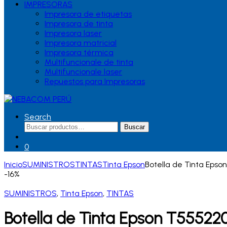
IMPRESORAS
Impresora de etiquetas
Impresora de tinta
Impresora laser
Impresora matricial
Impresora térmica
Multifuncionale de tinta
Multifuncionale laser
Repuestos para Impresoras
Search
Buscar
Buscar
por:
0
Inicio
SUMINISTROS
TINTAS
Tinta Epson
Botella de Tinta Eps
-
16%
SUMINISTROS
,
Tinta Epson
,
TINTAS
Botella de Tinta Epson T5552