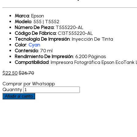
Marca
: Epson
Modelo
: 555 | T5552
Número De Pieza:
T555220-AL
Código De Fábrica:
C13T555220-AL
Tecnología De Impresión
: Inyección De Tinta
Color
:
Cyan
Contenido
: 70 ml
Rendimiento De Impresión
: 6.200 Páginas
Compatibilidad
: Impresora Fotográfica Epson EcoTank L
$
22.50
$
26.70
Comprar por Whatsapp
Quantity
Añadir al carrito