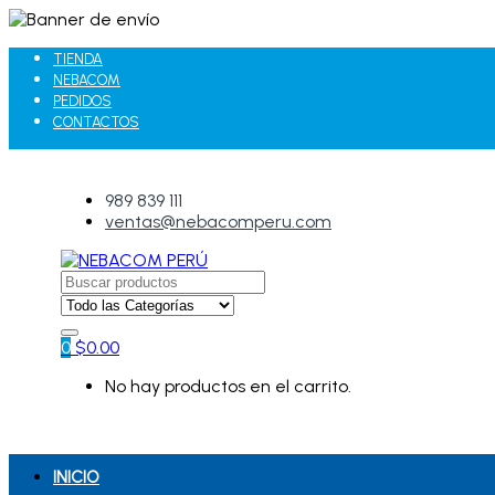
TIENDA
NEBACOM
PEDIDOS
CONTACTOS
989 839 111
ventas@nebacomperu.com
Search
for:
0
$
0.00
No hay productos en el carrito.
INICIO