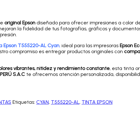
le
original Epson
diseñado para ofrecer impresiones a color 
 mejoran la fidelidad de tus fotografías, gráficos y documen
presión.
nta Epson T555220-AL Cyan
,
ideal para las impresoras
Epson Ec
stro compromiso es entregar productos originales con
compat
olores vibrantes, nitidez y rendimiento constante
, esta tinta 
ERÚ S.A.C
te ofrecemos atención personalizada, disponibil
NTAS
Etiquetas:
CYAN
,
T555220-AL
,
TINTA EPSON