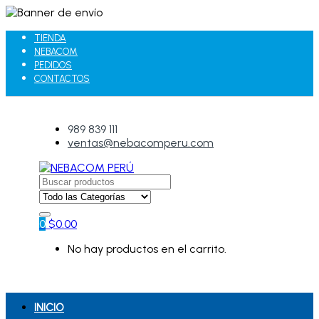
TIENDA
NEBACOM
PEDIDOS
CONTACTOS
989 839 111
ventas@nebacomperu.com
Search
for:
0
$
0.00
No hay productos en el carrito.
INICIO