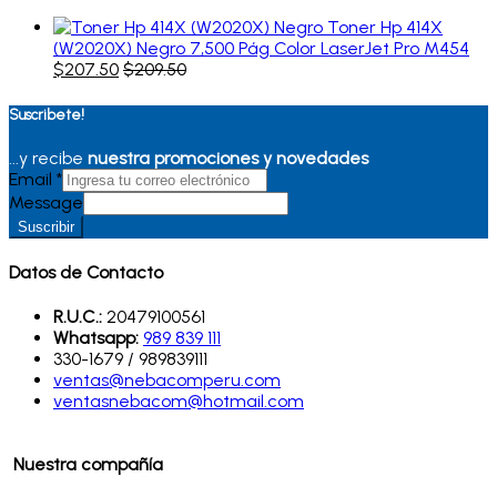
Toner Hp 414X
(W2020X) Negro 7,500 Pág Color LaserJet Pro M454
$
207.50
$
209.50
Suscribete!
...y recibe
nuestra promociones y novedades
Email
*
Message
Suscribir
Datos de Contacto
R.U.C.:
20479100561
Whatsapp:
989 839 111
330-1679 / 989839111
ventas@nebacomperu.com
ventasnebacom@hotmail.com
Nuestra compañía