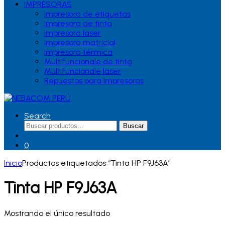
IMPRESORAS
Impresora de etiquetas
Impresora de tinta
Impresora laser
Impresora matricial
Impresora térmica
Multifuncionale de tinta
Multifuncionale laser
Repuestos para Impresoras
Search
Buscar
Buscar
por:
0
Inicio
Productos etiquetados “Tinta HP F9J63A”
Tinta HP F9J63A
Mostrando el único resultado