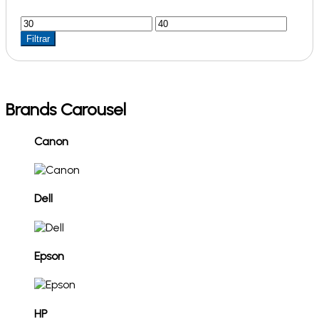
Precio
Precio
mínimo
máximo
Filtrar
Brands Carousel
Canon
Dell
Epson
HP