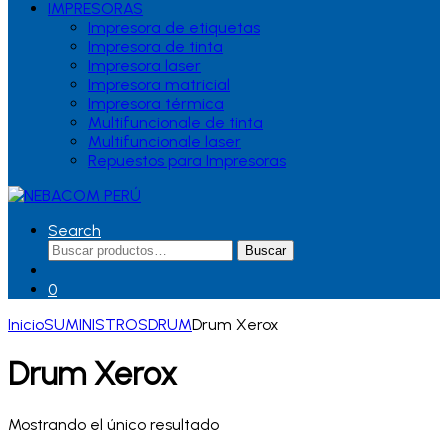
IMPRESORAS
Impresora de etiquetas
Impresora de tinta
Impresora laser
Impresora matricial
Impresora térmica
Multifuncionale de tinta
Multifuncionale laser
Repuestos para Impresoras
Search
Buscar
Buscar
por:
0
Inicio
SUMINISTROS
DRUM
Drum Xerox
Drum Xerox
Mostrando el único resultado