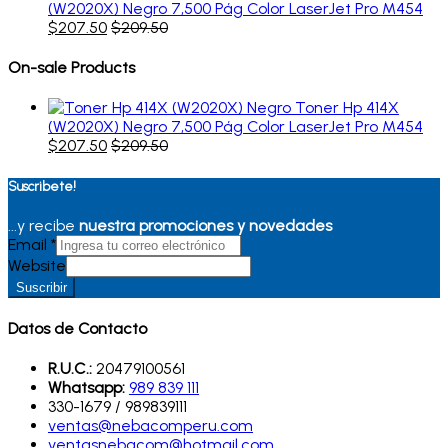
(W2020X) Negro 7,500 Pág Color LaserJet Pro M454
$
207.50
$
209.50
On-sale Products
Toner Hp 414X
(W2020X) Negro 7,500 Pág Color LaserJet Pro M454
$
207.50
$
209.50
Suscribete!
...y recibe
nuestra promociones y novedades
Email
*
Website
Suscribir
Datos de Contacto
R.U.C.:
20479100561
Whatsapp:
989 839 111
330-1679 / 989839111
ventas@nebacomperu.com
ventasnebacom@hotmail.com