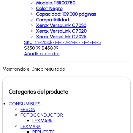
Modelo:
113R00780
Color:
Negro
Capacidad: 109.000 páginas
Compatibilidad:
Xerox VersaLink C7030
Xerox VersaLink C7020
Xerox VersaLink C7025
SKU: tn-213bk-1-1-1-2-2-1-1-1-1-4-1-1-3
$
350.99
$
450.99
Añadir al carrito
Mostrando el único resultado
Categorías del producto
CONSUMIBLES
EPSON
FOTOCONDUCTOR
LEXMARK
LEXMARK
REPUESTO