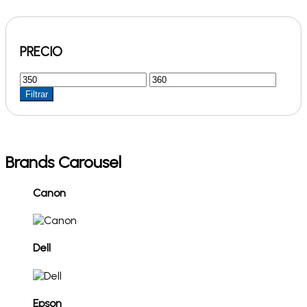
PRECIO
Precio
Precio
mínimo
máximo
Filtrar
Brands Carousel
Canon
Dell
Epson