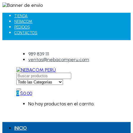
TIENDA
NEBACOM
PEDIDOS
CONTACTOS
989 839 111
ventas@nebacomperu.com
Search
for:
0
$
0.00
No hay productos en el carrito.
INICIO